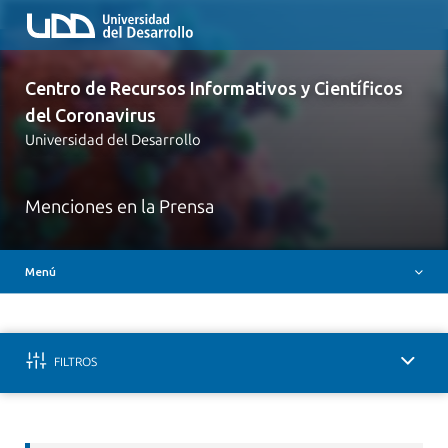
Inicio
Centro de Recursos Informativos y Científicos
Iniciativas UDD Covid-19
del Coronavirus
Claves para entender la enfermedad
Universidad del Desarrollo
Comunicados
Canales oficiales de comunicación
Menciones en la Prensa
Evidencia Científica
Menú
Videos
FILTROS