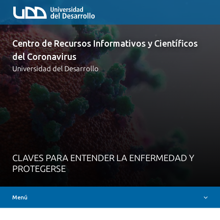
Centro de Recursos Informativos y Científicos
del Coronavirus
Universidad del Desarrollo
Inicio
Iniciativas UDD Covid-19
Claves para entender la enfermedad
Comunicados
CLAVES PARA ENTENDER LA ENFERMEDAD Y
Canales oficiales de comunicación
PROTEGERSE
Evidencia Científica
Menú
Videos