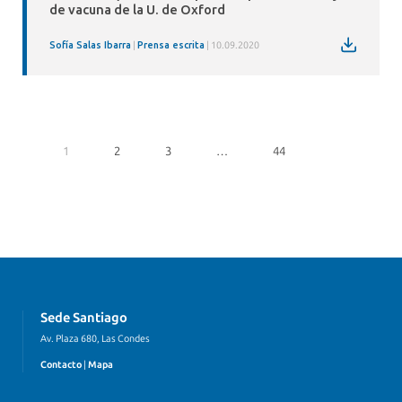
de vacuna de la U. de Oxford
Sofía Salas Ibarra
Prensa escrita
10.09.2020
1
2
3
…
44
Sede Santiago
Av. Plaza 680, Las Condes
Contacto
|
Mapa