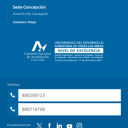
Sede Concepción
Ainavillo 456, Concepción
Contacto
|
Mapa
Teléfono:
800200125
800718700
Twitter
Facebook
LinkedIn
YouTube
Instagram
Encuéntranos en: