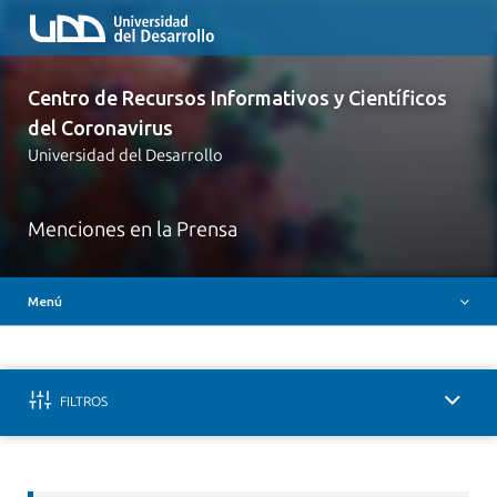
Inicio
Centro de Recursos Informativos y Científicos
Iniciativas UDD Covid-19
del Coronavirus
Claves para entender la enfermedad
Universidad del Desarrollo
Comunicados
Canales oficiales de comunicación
Menciones en la Prensa
Evidencia Científica
Menú
Videos
FILTROS