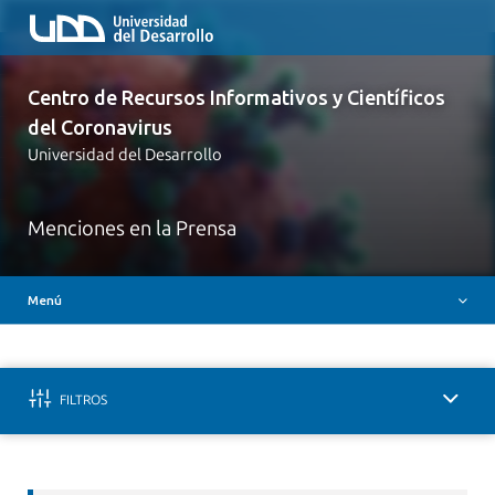
Inicio
Centro de Recursos Informativos y Científicos
Iniciativas UDD Covid-19
del Coronavirus
Claves para entender la enfermedad
Universidad del Desarrollo
Comunicados
Canales oficiales de comunicación
Menciones en la Prensa
Evidencia Científica
Menú
Videos
FILTROS