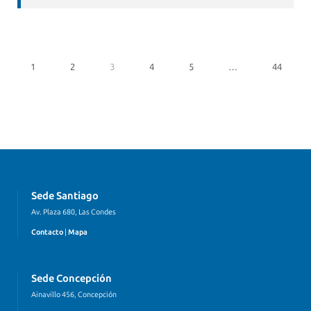
1
2
3
4
5
…
44
Sede Santiago
Av. Plaza 680, Las Condes
Contacto
|
Mapa
Sede Concepción
Ainavillo 456, Concepción